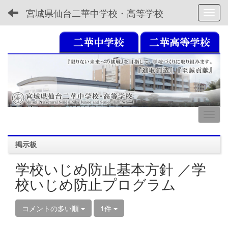
宮城県仙台二華中学校・高等学校
Toggl
掲示板
学校いじめ防止基本方針 ／学
校いじめ防止プログラム
コメントの多い順
1件