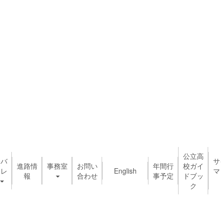
公立高
際バ
サ
進路情
事務室
お問い
年間行
校ガイ
ロレ
English
マ
報
合わせ
事予定
ドブッ
ク