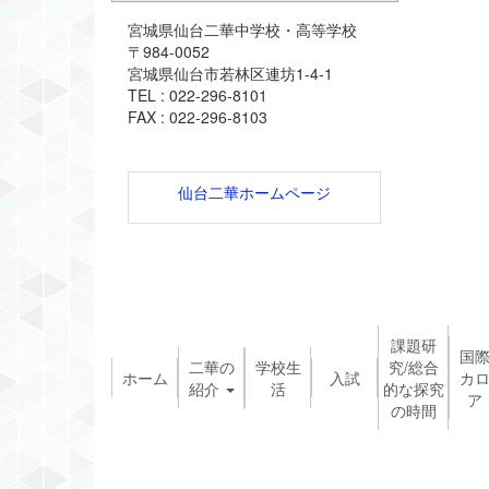
宮城県仙台二華中学校・高等学校
〒984-0052
宮城県仙台市若林区連坊1-4-1
TEL : 022-296-8101
FAX : 022-296-8103
仙台二華ホームページ
課題研
国
二華の
学校生
究/総合
ホーム
入試
カ
紹介
活
的な探究
ア
の時間