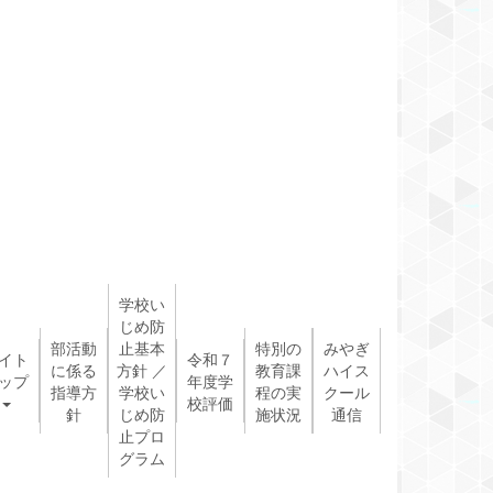
学校い
じめ防
部活動
止基本
特別の
みやぎ
イト
令和７
に係る
方針 ／
教育課
ハイス
ップ
年度学
指導方
学校い
程の実
クール
校評価
針
じめ防
施状況
通信
止プロ
グラム