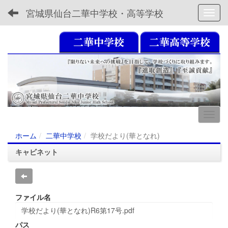
宮城県仙台二華中学校・高等学校
Toggl
ホーム
二華中学校
学校だより(華となれ)
キャビネット
ファイル名
学校だより(華となれ)R6第17号.pdf
パス