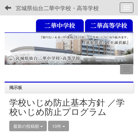
宮城県仙台二華中学校・高等学校
Toggl
掲示板
学校いじめ防止基本方針 ／学
校いじめ防止プログラム
最新の投稿順
10件