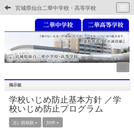
宮城県仙台二華中学校・高等学校
Toggl
掲示板
学校いじめ防止基本方針 ／学
校いじめ防止プログラム
古い投稿順
50件