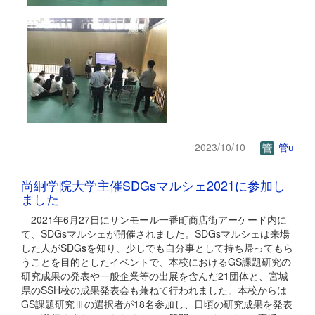
2023/10/10
管u
尚絅学院大学主催SDGsマルシェ2021に参加し
ました
2021年6月27日にサンモール一番町商店街アーケード内に
て、SDGsマルシェが開催されました。SDGsマルシェは来場
した人がSDGsを知り、少しでも自分事として持ち帰ってもら
うことを目的としたイベントで、本校におけるGS課題研究の
研究成果の発表や一般企業等の出展を含んだ21団体と、宮城
県のSSH校の成果発表会も兼ねて行われました。本校からは
GS課題研究Ⅲの選択者が18名参加し、日頃の研究成果を発表