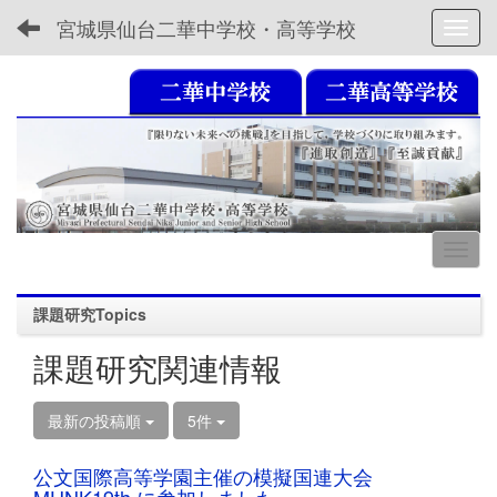
宮城県仙台二華中学校・高等学校
Toggl
課題研究Topics
課題研究関連情報
最新の投稿順
5件
公文国際高等学園主催の模擬国連大会
MUNK19th に参加しました