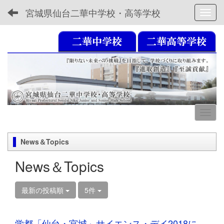
宮城県仙台二華中学校・高等学校
Toggl
News＆Topics
News＆Topics
最新の投稿順
5件
学都「仙台・宮城」サイエンス・デイ2018に