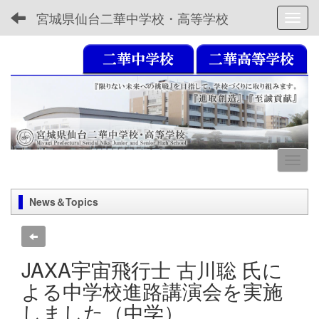
宮城県仙台二華中学校・高等学校
Toggl
News＆Topics
JAXA宇宙飛行士 古川聡 氏に
よる中学校進路講演会を実施
しました（中学）