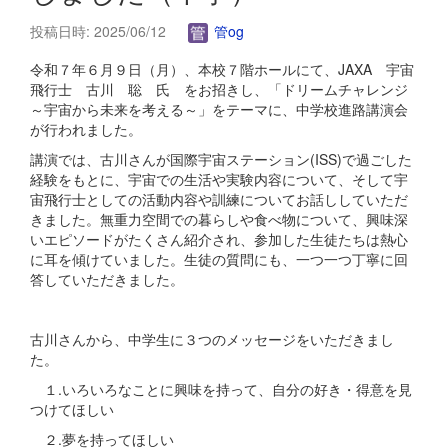
投稿日時: 2025/06/12
管og
令和７年６月９日（月）、本校７階ホールにて、JAXA 宇宙
飛行士 古川 聡 氏 をお招きし、「ドリームチャレンジ
～宇宙から未来を考える～」をテーマに、中学校進路講演会
が行われました。
講演では、古川さんが国際宇宙ステーション(ISS)で過ごした
経験をもとに、宇宙での生活や実験内容について、そして宇
宙飛行士としての活動内容や訓練についてお話ししていただ
きました。無重力空間での暮らしや食べ物について、興味深
いエピソードがたくさん紹介され、参加した生徒たちは熱心
に耳を傾けていました。生徒の質問にも、一つ一つ丁寧に回
答していただきました。
古川さんから、中学生に３つのメッセージをいただきまし
た。
１.いろいろなことに興味を持って、自分の好き・得意を見
つけてほしい
２.夢を持ってほしい