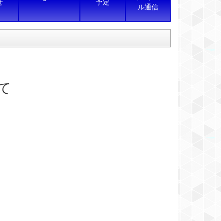
せ
予定
ル通信
て
。