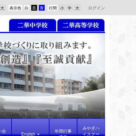
ログイン
表示色
行間
みやぎハ
い合
年間行事
English
イスクー