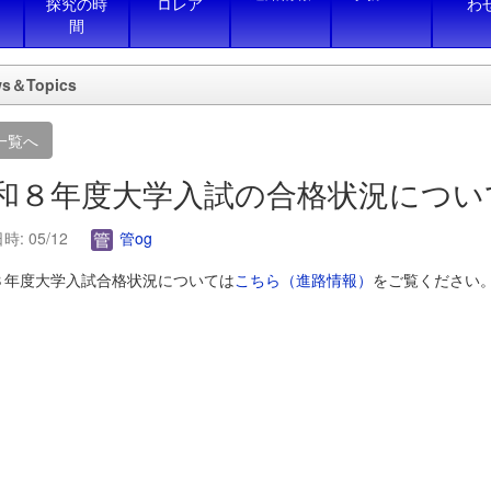
探究の時
ロレア
わ
間
s＆Topics
一覧へ
和８年度大学入試の合格状況につい
: 05/12
管og
８年度大学入試合格状況については
こちら（進路情報）
をご覧ください