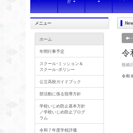
介
メニュー
New
ホーム
令
年間行事予定
スクール･ミッション＆
投稿日時
スクール･ポリシー
令和
公立高校ガイドブック
部活動に係る指導方針
学校いじめ防止基本方針
／学校いじめ防止プログ
ラム
令和７年度学校評価