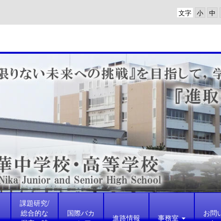
文字
課題研究/
総合的な
国際バカ
お問
進路情報
事務室