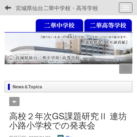
宮城県仙台二華中学校・高等学校
Toggl
News＆Topics
高校２年次GS課題研究Ⅱ 連坊
小路小学校での発表会