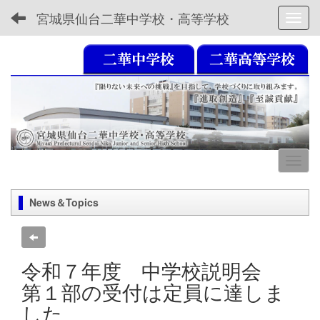
宮城県仙台二華中学校・高等学校
Toggl
News＆Topics
令和７年度 中学校説明会
第１部の受付は定員に達しま
した