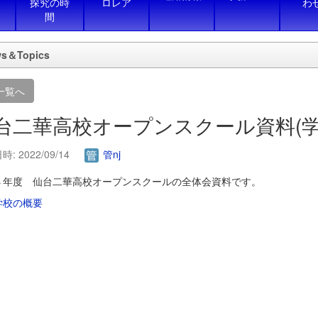
探究の時
ロレア
わ
間
s＆Topics
一覧へ
台二華高校オープンスクール資料(
: 2022/09/14
管nj
４年度 仙台二華高校オープンスクールの全体会資料です。
学校の概要