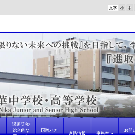
文字
課題研究/
総合的な
国際バカ
お問
進路情報
事務室