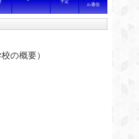
せ
予定
ル通信
学校の概要）