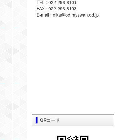
TEL : 022-296-8101
FAX : 022-296-8103
E-mail : nika@od.myswan.ed.jp
QRコード