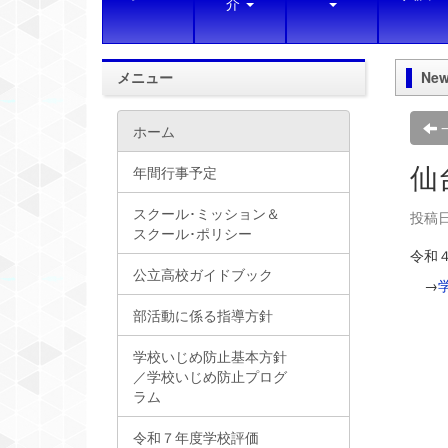
介
メニュー
New
ホーム
仙
年間行事予定
スクール･ミッション＆
投稿日時
スクール･ポリシー
令和
公立高校ガイドブック
→
部活動に係る指導方針
学校いじめ防止基本方針
／学校いじめ防止プログ
ラム
令和７年度学校評価