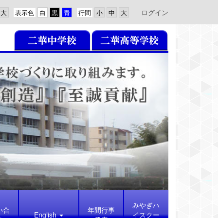
ログイン
表示色
行間
みやぎハ
い合
年間行事
English
イスクー