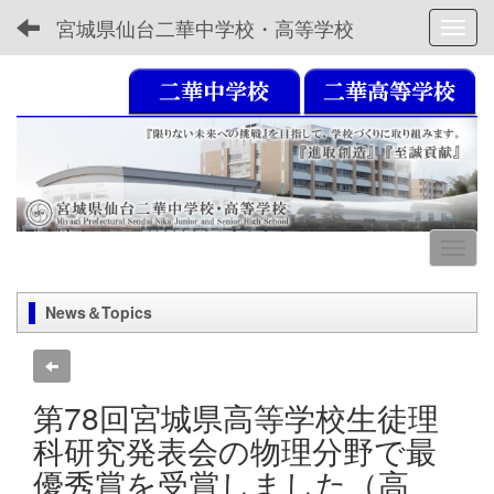
宮城県仙台二華中学校・高等学校
Toggl
News＆Topics
第78回宮城県高等学校生徒理
科研究発表会の物理分野で最
優秀賞を受賞しました（高