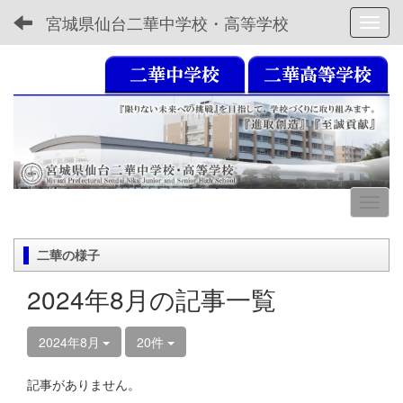
宮城県仙台二華中学校・高等学校
Toggl
二華の様子
2024年8月の記事一覧
2024年8月
20件
記事がありません。