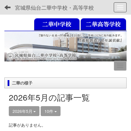
宮城県仙台二華中学校・高等学校
Toggl
二華の様子
2026年5月の記事一覧
2026年5月
10件
記事がありません。