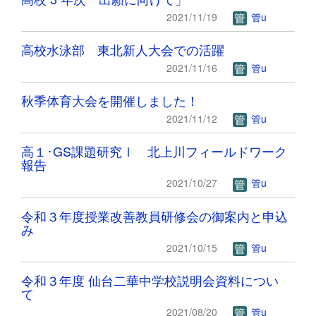
2021/11/19
管u
高校水泳部 東北新人大会での活躍
2021/11/16
管u
秋季体育大会を開催しました！
2021/11/12
管u
高１･GS課題研究Ⅰ 北上川フィールドワーク
報告
2021/10/27
管u
令和３年度授業改善教員研修会の御案内と申込
み
2021/10/15
管u
令和３年度 仙台二華中学校説明会資料につい
て
2021/08/20
管u