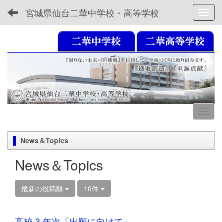
宮城県仙台二華中学校・高等学校
Toggl
News＆Topics
News＆Topics
最新の投稿順
10件
高校 3 年次「出願に向けて」