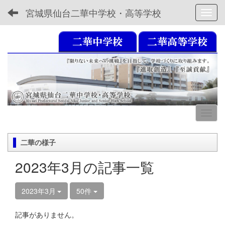
宮城県仙台二華中学校・高等学校
Toggl
二華の様子
2023年3月の記事一覧
2023年3月
50件
記事がありません。