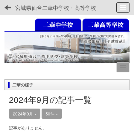
宮城県仙台二華中学校・高等学校
Toggl
二華の様子
2024年9月の記事一覧
2024年9月
50件
記事がありません。