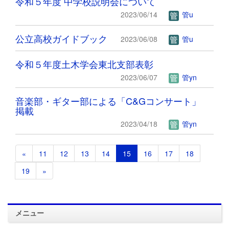
令和５年度 中学校説明会について
2023/06/14
管u
公立高校ガイドブック
2023/06/08
管u
令和５年度土木学会東北支部表彰
2023/06/07
管yn
音楽部・ギター部による「C&Gコンサート」
掲載
2023/04/18
管yn
«
11
12
13
14
15
16
17
18
19
»
メニュー