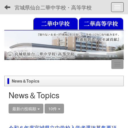
宮城県仙台二華中学校・高等学校
Toggl
News＆Topics
News＆Topics
最新の投稿順
10件
令和６年度宮城県立中学校入学者選抜募集要項