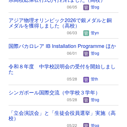
06/05
管og
アジア物理オリンピック2026で銀メダルと銅
メダルを獲得しました（高校）
06/03
管yn
国際バカロレア IB Installation Programme ほか
06/01
管og
令和８年度 中学校説明会の受付を開始しまし
た
05/28
管th
シンガポール国際交流（中学校３学年）
05/28
管og
「立会演説会」と「生徒会役員選挙」実施（高
校）
05/22
管og