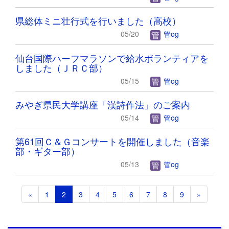
県総体ミニ壮行式を行いました（高校）
05/20
管og
仙台国際ハーフマラソンで給水ボランティアを
しました（ＪＲＣ部）
05/15
管og
みやぎ県民大学講座「漢詩作法」のご案内
05/14
管og
第61回Ｃ＆Ｇコンサートを開催しました（音楽
部・ギター部）
05/13
管og
«
1
2
3
4
5
6
7
8
9
»