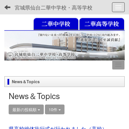
宮城県仙台二華中学校・高等学校
Toggl
News＆Topics
News＆Topics
最新の投稿順
10件
県高校総体壮行式が行われました（高校）