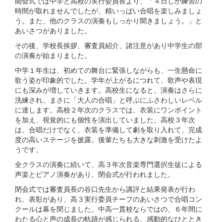
開会式では中学と高校の実行委員長より、「４日しか練習の
時間が取れませんでしたが、精いっぱい合唱を楽しみましょ
う。また、他のクラスの演奏もしっかり聞きましょう。」と
あいさつがありました。
その後、学校長挨拶、審査員紹介、諸注意があり中学生の部
の演奏が始まりました。
中学１年生は、初めての舞台に緊張しながらも、一生懸命に
歌う姿が印象的でした。学年が上がるにつれて、歌声や表現
にも深みが増していきます。高校生になると、演奏はさらに
洗練され、まさに「大人の合唱」と呼ぶにふさわしいレベル
に達します。高校２年次のクラスでは、衣装にワンポイント
を加え、視覚的にも個性を演出していました。高校３年次
は、合唱だけでなく、衣装を準備して劇を取り入れて、完成
度の高いステージを披露。後輩たちも大きな刺激を受けたよ
うです。
全クラスの演奏に続いて、高３年次音楽専門選択生徒による
声楽とピアノ演奏があり、閉会式が行われました。
閉会式では審査員長の谷口先生から講評と結果発表が行わ
れ、表彰があり、高３実行委員チーフのあいさつで合唱コン
クールは幕を閉じました。中高一貫校ならではの、６年間に
わたる心と声の成長の軌跡が感じられる、感動的なひととき