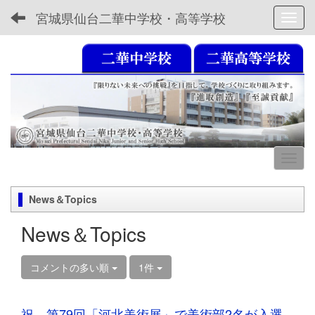
宮城県仙台二華中学校・高等学校
Toggl
News＆Topics
News＆Topics
コメントの多い順
1件
祝 第79回「河北美術展」で美術部2名が入選