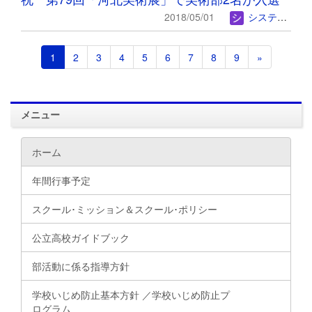
2018/05/01
システム管理者
1
2
3
4
5
6
7
8
9
»
メニュー
ホーム
年間行事予定
スクール･ミッション＆スクール･ポリシー
公立高校ガイドブック
部活動に係る指導方針
学校いじめ防止基本方針 ／学校いじめ防止プ
ログラム