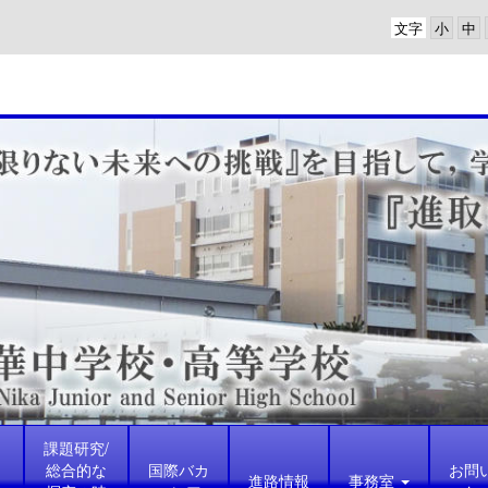
文字
課題研究/
総合的な
国際バカ
お問
進路情報
事務室