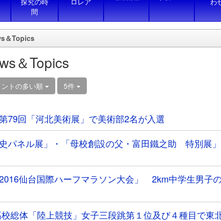
探究の時
ロレア
わ
間
s＆Topics
ws＆Topics
メントの多い順
5件
第79回「河北美術展」で美術部2名が入選
史パネル展」・「母校創設の父・富田鐵之助 特別展」
2016仙台国際ハーフマラソン大会」 2km中学生男子の
高校総体「陸上競技」女子三段跳第１位及び４種目で東