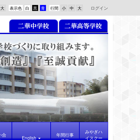
ログイン
表示色
行間
みやぎハ
い合
年間行事
English
イスクー