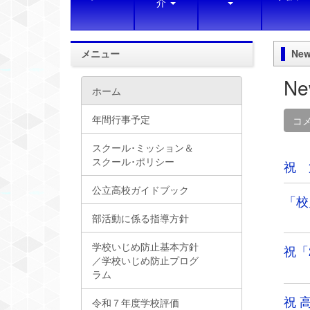
介
メニュー
New
Ne
ホーム
年間行事予定
コ
スクール･ミッション＆
スクール･ポリシー
祝 
公立高校ガイドブック
「校
部活動に係る指導方針
学校いじめ防止基本方針
祝「
／学校いじめ防止プログ
ラム
祝 
令和７年度学校評価