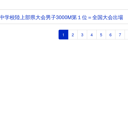
中学校陸上部県大会男子3000M第１位＝全国大会出場
1
2
3
4
5
6
7