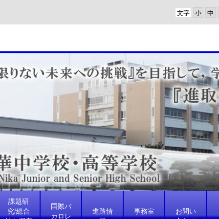
文字
課題研
国際バ
究/総合
進路情
事務室
お問い
カロレ