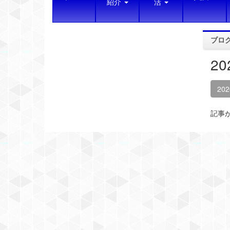
紹介
活
ブロ
2
20
記事