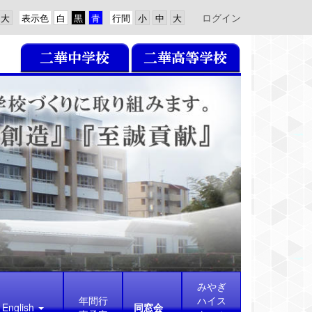
ログイン
表示色
行間
みやぎ
年間行
ハイス
English
同窓会