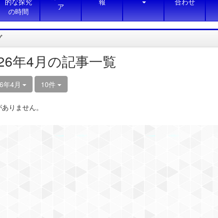
的な探究
報
合わせ
ア
の時間
グ
026年4月の記事一覧
26年4月
10件
がありません。