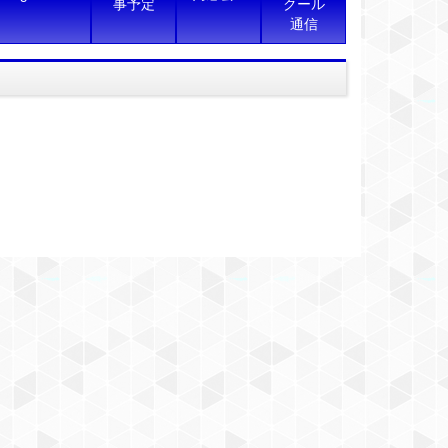
事予定
クール
通信