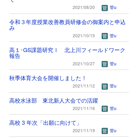
2021/08/20
管u
令和３年度授業改善教員研修会の御案内と申込
み
2021/10/15
管u
高１･GS課題研究Ⅰ 北上川フィールドワーク
報告
2021/10/27
管u
秋季体育大会を開催しました！
2021/11/12
管u
高校水泳部 東北新人大会での活躍
2021/11/16
管u
高校 3 年次「出願に向けて」
2021/11/19
管u