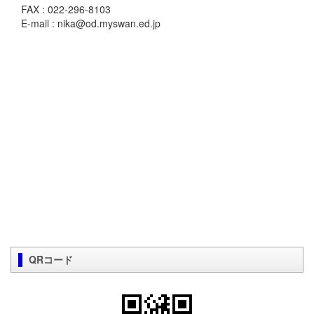
FAX : 022-296-8103
E-mail : nika@od.myswan.ed.jp
QRコード