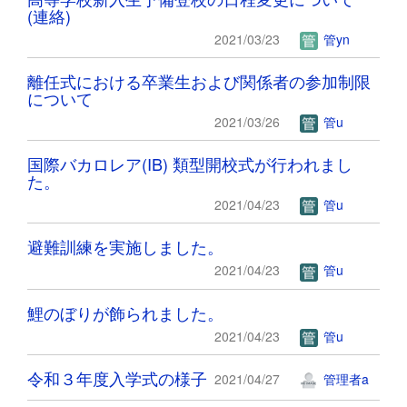
(連絡)
2021/03/23
管yn
離任式における卒業生および関係者の参加制限
について
2021/03/26
管u
国際バカロレア(IB) 類型開校式が行われまし
た。
2021/04/23
管u
避難訓練を実施しました。
2021/04/23
管u
鯉のぼりが飾られました。
2021/04/23
管u
令和３年度入学式の様子
2021/04/27
管理者a