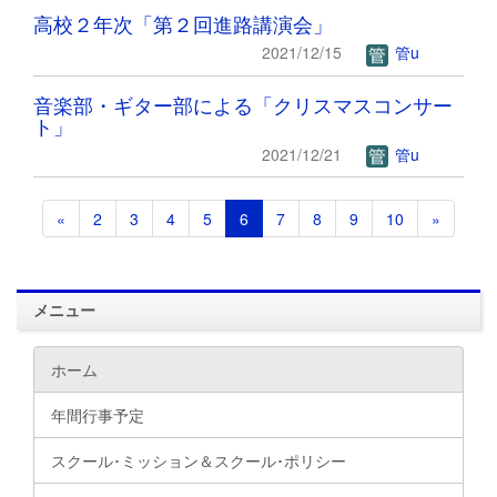
高校２年次「第２回進路講演会」
2021/12/15
管u
音楽部・ギター部による「クリスマスコンサー
ト」
2021/12/21
管u
«
2
3
4
5
6
7
8
9
10
»
メニュー
ホーム
年間行事予定
スクール･ミッション＆スクール･ポリシー