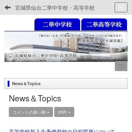
宮城県仙台二華中学校・高等学校
Toggl
News＆Topics
News＆Topics
コメントの多い順
20件
高等学校新入生予備登校の日程変更について