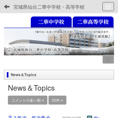
宮城県仙台二華中学校・高等学校
Toggl
News＆Topics
News＆Topics
コメントの多い順
20件
高３年次 年次集会
2023/12/25
管u