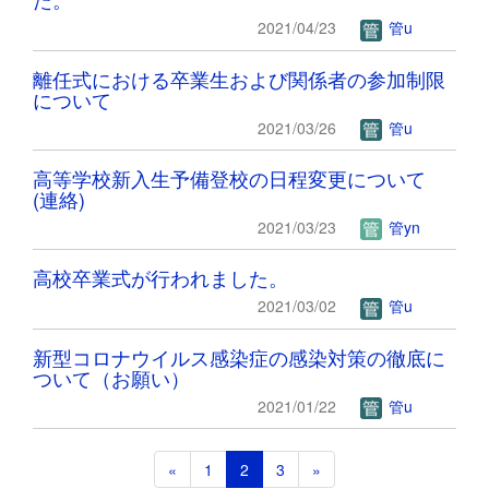
2021/04/23
管u
離任式における卒業生および関係者の参加制限
について
2021/03/26
管u
高等学校新入生予備登校の日程変更について
(連絡)
2021/03/23
管yn
高校卒業式が行われました。
2021/03/02
管u
新型コロナウイルス感染症の感染対策の徹底に
ついて（お願い）
2021/01/22
管u
«
1
2
3
»