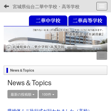
宮城県仙台二華中学校・高等学校
Toggl
News＆Topics
News＆Topics
最新の投稿順
100件
県総体ミニ壮行式が行われました（高校）