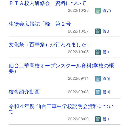
ＰＴＡ校内研修会 資料について
2022/10/28
管yn
生徒会広報誌「輪」第２号
2022/10/27
管u
文化祭（百華祭）が行われました！
2022/10/05
管u
仙台二華高校オープンスクール資料(学校の概
要）
2022/09/14
管nj
校舎紹介動画
2022/09/03
管nj
令和４年度 仙台二華中学校説明会資料につい
て
2022/08/09
管u