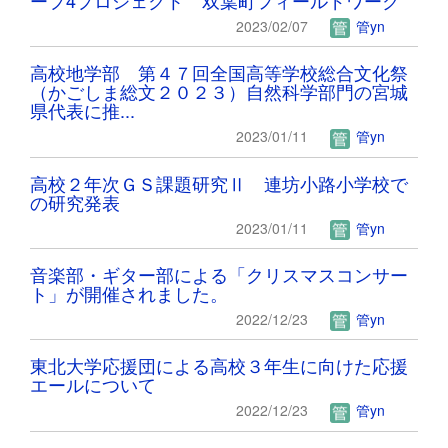
2023/02/07
管yn
高校地学部 第４７回全国高等学校総合文化祭
（かごしま総文２０２３）自然科学部門の宮城
県代表に推...
2023/01/11
管yn
高校２年次ＧＳ課題研究Ⅱ 連坊小路小学校で
の研究発表
2023/01/11
管yn
音楽部・ギター部による「クリスマスコンサー
ト」が開催されました。
2022/12/23
管yn
東北大学応援団による高校３年生に向けた応援
エールについて
2022/12/23
管yn