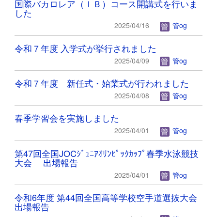
国際バカロレア（ＩＢ）コース開講式を行いま
した
2025/04/16
管og
令和７年度 入学式が挙行されました
2025/04/09
管og
令和７年度 新任式・始業式が行われました
2025/04/08
管og
春季学習会を実施しました
2025/04/01
管og
第47回全国JOCｼﾞｭﾆｱｵﾘﾝﾋﾟｯｸｶｯﾌﾟ春季水泳競技
大会 出場報告
2025/04/01
管og
令和6年度 第44回全国高等学校空手道選抜大会
出場報告