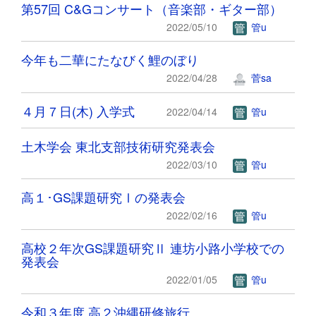
第57回 C&Gコンサート（音楽部・ギター部）
2022/05/10
管u
今年も二華にたなびく鯉のぼり
2022/04/28
菅sa
４月７日(木) 入学式
2022/04/14
管u
土木学会 東北支部技術研究発表会
2022/03/10
管u
高１･GS課題研究Ⅰの発表会
2022/02/16
管u
高校２年次GS課題研究Ⅱ 連坊小路小学校での
発表会
2022/01/05
管u
令和３年度 高２沖縄研修旅行