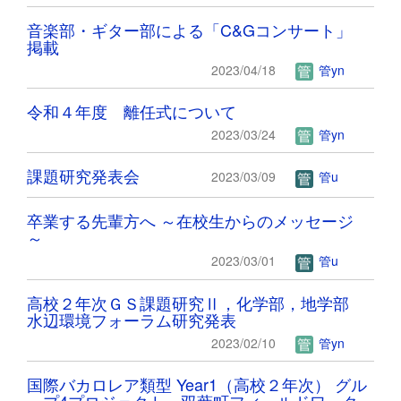
音楽部・ギター部による「C&Gコンサート」
掲載
2023/04/18
管yn
令和４年度 離任式について
2023/03/24
管yn
課題研究発表会
2023/03/09
管u
卒業する先輩方へ ～在校生からのメッセージ
～
2023/03/01
管u
高校２年次ＧＳ課題研究Ⅱ，化学部，地学部
水辺環境フォーラム研究発表
2023/02/10
管yn
国際バカロレア類型 Year1（高校２年次） グル
ープ4プロジェクト 双葉町フィールドワーク